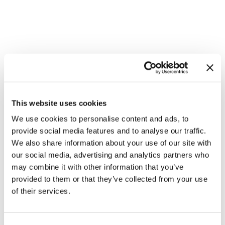
This website uses cookies
We use cookies to personalise content and ads, to
Eine gewebte Plüschdecke über die Rückenlehne eines Sofas drapiert,
provide social media features and to analyse our traffic.
lädt die Gäste zum Verweilen ein
. Überwürfe und Kissen sorgen für eine
We also share information about your use of our site with
weiche Struktur und, je nach Design, für Farbe und gestalten ein ohnehin
schon bequemes Sofa in einen perfekten Ort, um sich mit lieben Freunden
our social media, advertising and analytics partners who
zu treffen.
Dawn Sweitzer entworfene Überwurf Urban besteht aus
may combine it with other information that you’ve
Lagen von gebrochenem Weiß, Grau, Dunkelblau und Schwarz
— neutral
provided to them or that they’ve collected from your use
genug, um sich in jede bestehende Einrichtung einzufügen und dennoch viel
Stil hinzuzufügen.
of their services.