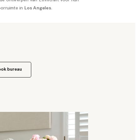
de ontwerpen van Ethnicraft voor hun
orruimte in
Los Angeles
.
bok bureau