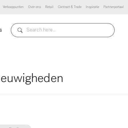
Verkooppunten
Over ons
Retail
Contract & Trade
Inspiratie
Partnerportaal
s
 nieuwigheden