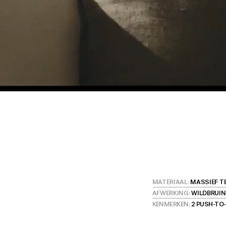
MATERIAAL:
MASSIEF T
AFWERKING:
WILDBRUIN
KENMERKEN:
2 PUSH-TO